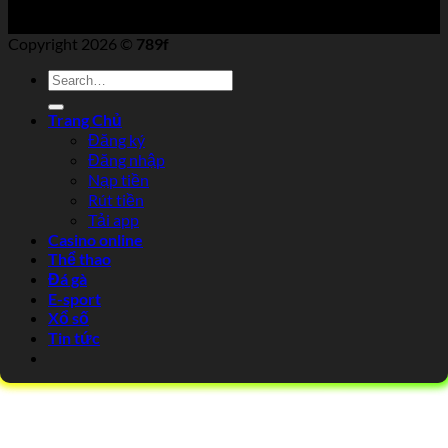
Copyright 2026 ©
789f
Trang Chủ
Đăng ký
Đăng nhập
Nạp tiền
Rút tiền
Tải app
Casino online
Thể thao
Đá gà
E-sport
Xổ số
Tin tức