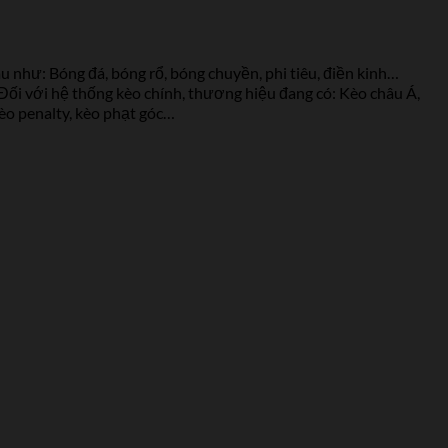
u như: Bóng đá, bóng rổ, bóng chuyền, phi tiêu, điền kinh…
 Đối với hệ thống kèo chính, thương hiệu đang có: Kèo châu Á,
kèo penalty, kèo phạt góc…