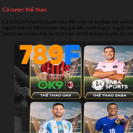
Cá cược thể thao
Cá cược thể thao là chuyên mục đặt cược và dự đoán kết quả của 
Người chơi có thể lựa chọn mọi giải đấu mà không sợ bị giới hạ
kèo tài xỉu và kèo châu Âu 1×2. Còn với hệ thống kèo phụ, tùy t