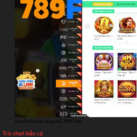
Vô số trò chơi quay hũ 789F hay
Trò chơi bắn cá