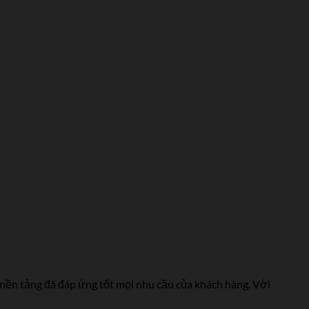
 nền tảng đã đáp ứng tốt mọi nhu cầu của khách hàng. Với