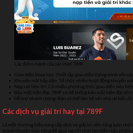
Các điểm mạnh của sân chơi 789F
Giao diện khoa học: Thiết lập giao diện thông minh với các
Khuyến mãi hấp dẫn: Tổ chức nhiều hoạt động khuyến mãi t
Nạp rút tiện lợi: Có nhiều phương thức giao diện siêu hiện
Bảo mật hiện đại: 789F có hệ thống bảo mật hiện đại với n
Hỗ trợ nhanh chóng: Bạn có thể liên hệ với nhà cái bất cứ
Các dịch vụ giải trí hay tại 789F
Là một thương hiệu cung cấp dịch vụ giải trí, nền tảng luôn chú
thành chuyên mục riêng để giúp người chơi tìm kiếm sản phẩm 