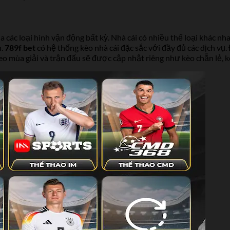
các loại hình vận động bất kỳ. Nhà cái có nhiều thể loại khác nha
n.
789f bet
có hệ thống kèo nhà cái đặc sắc với đầy đủ các dịch vụ.
heo mùa giải và trận đấu sẽ được cập nhật riêng như kèo chẵn lẻ, 