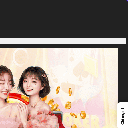
←
Chỉ mục