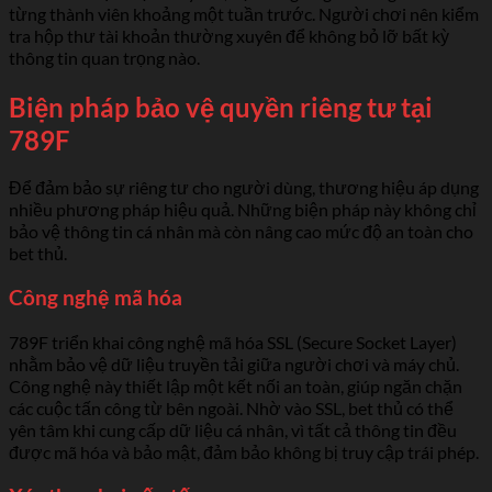
từng thành viên khoảng một tuần trước. Người chơi nên kiểm
tra hộp thư tài khoản thường xuyên để không bỏ lỡ bất kỳ
thông tin quan trọng nào.
Biện pháp bảo vệ quyền riêng tư tại
789F
Để đảm bảo sự riêng tư cho người dùng, thương hiệu áp dụng
nhiều phương pháp hiệu quả. Những biện pháp này không chỉ
bảo vệ thông tin cá nhân mà còn nâng cao mức độ an toàn cho
bet thủ.
Công nghệ mã hóa
789F triển khai công nghệ mã hóa SSL (Secure Socket Layer)
nhằm bảo vệ dữ liệu truyền tải giữa người chơi và máy chủ.
Công nghệ này thiết lập một kết nối an toàn, giúp ngăn chặn
các cuộc tấn công từ bên ngoài. Nhờ vào SSL, bet thủ có thể
yên tâm khi cung cấp dữ liệu cá nhân, vì tất cả thông tin đều
được mã hóa và bảo mật, đảm bảo không bị truy cập trái phép.