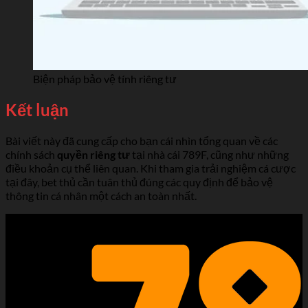
Biện pháp bảo vệ tính riêng tư
Kết luận
Bài viết này đã cung cấp cho bạn cái nhìn tổng quan về các
chính sách
quyền riêng tư
tại nhà cái 789F, cũng như những
điều khoản cụ thể liên quan. Khi tham gia trải nghiệm cá cược
tại đây, bet thủ cần tuân thủ đúng các quy định để bảo vệ
thông tin cá nhân một cách an toàn nhất.