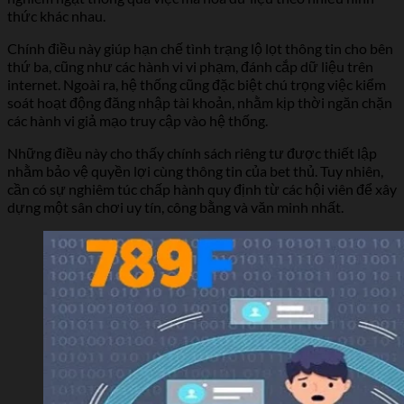
thức khác nhau.
Chính điều này giúp hạn chế tình trạng lộ lọt thông tin cho bên
thứ ba, cũng như các hành vi vi phạm, đánh cắp dữ liệu trên
internet. Ngoài ra, hệ thống cũng đặc biệt chú trọng việc kiểm
soát hoạt động đăng nhập tài khoản, nhằm kịp thời ngăn chặn
các hành vi giả mạo truy cập vào hệ thống.
Những điều này cho thấy chính sách riêng tư được thiết lập
nhằm bảo vệ quyền lợi cùng thông tin của bet thủ. Tuy nhiên,
cần có sự nghiêm túc chấp hành quy định từ các hội viên để xây
dựng một sân chơi uy tín, công bằng và văn minh nhất.