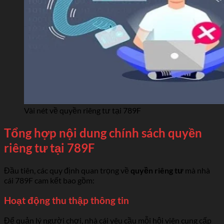
Vài nét về quyền riêng tư tại 789F
Tổng hợp nội dung chính sách quyền
riêng tư tại 789F
Đầu tiên, các quy định quan trọng về
quyền riêng tư
mà nhà
cái 789F cam kết bao gồm:
Hoạt động thu thập thông tin
Để quản lý người chơi, nhà cái yêu cầu mỗi hội viên cung cấp