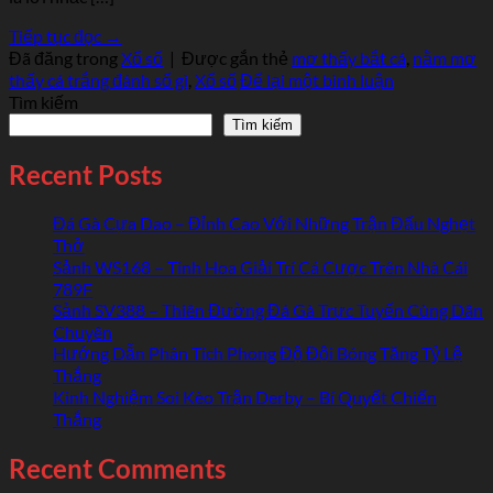
Tiếp tục đọc
→
Đã đăng trong
Xổ số
|
Được gắn thẻ
mơ thấy bắt cá
,
nằm mơ
thấy cá trắng đánh số gì
,
Xổ số
Để lại một bình luận
Tìm kiếm
Tìm kiếm
Recent Posts
Đá Gà Cựa Dao – Đỉnh Cao Với Những Trận Đấu Nghẹt
Thở
Sảnh WS168 – Tinh Hoa Giải Trí Cá Cược Trên Nhà Cái
789F
Sảnh SV388 – Thiên Đường Đá Gà Trực Tuyến Cùng Dân
Chuyên
Hướng Dẫn Phân Tích Phong Độ Đội Bóng Tăng Tỷ Lệ
Thắng
Kinh Nghiệm Soi Kèo Trận Derby – Bí Quyết Chiến
Thắng
Recent Comments